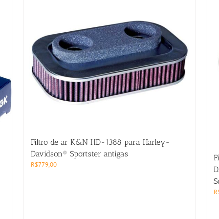
Filtro de ar K&N HD-1388 para Harley-
Davidson® Sportster antigas
F
R$
779,00
D
S
R