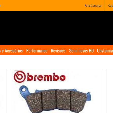
r
Fale Conosco
Cad
 e Acessórios
Performance
Revisões
Semi novas HD
Customiz