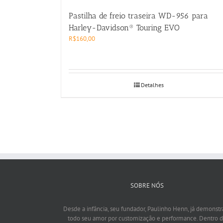
Pastilha de freio traseira WD-956 para
Harley-Davidson® Touring EVO
R$
160,00
Detalhes
SOBRE NÓS
Desde a infância, seu fundador, Paulinho Henn, já demonstr
todo seu amor por customização e performance. Dentro 