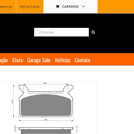
astre-se
Minha Conta
CARRINHO
Buscar
resultados
para:
ação
Store
Garage Sale
Notícias
Contato