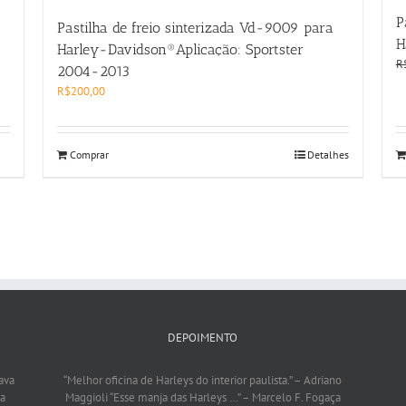
P
Pastilha de freio sinterizada Vd-9009 para
H
Harley-Davidson®Aplicação: Sportster
R
2004-2013
R$
200,00
Comprar
Detalhes
DEPOIMENTO
ava
“Melhor oficina de Harleys do interior paulista.”
– Adriano
da
Maggioli
“Esse manja das Harleys …”
– Marcelo F. Fogaça