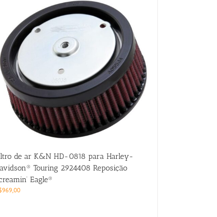
iltro de ar K&N HD-0818 para Harley-
avidson® Touring 2924408 Reposição
creamin’ Eagle®
$
969,00