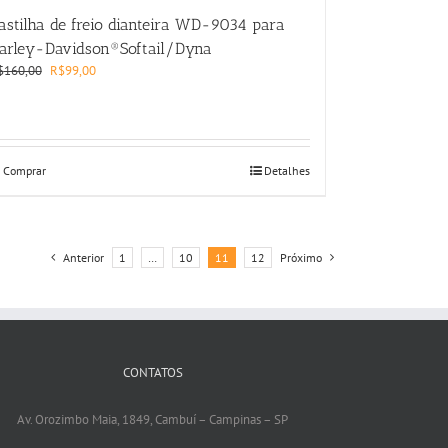
astilha de freio dianteira WD-9034 para
arley-Davidson®Softail/Dyna
Original
Current
$
160,00
R$
99,00
price
price
was:
is:
R$160,00.
R$99,00.
Comprar
Detalhes
Anterior
1
…
10
11
12
Próximo
CONTATOS
Av. Orozimbo Maia, 1849, Cambuí – Campinas – SP