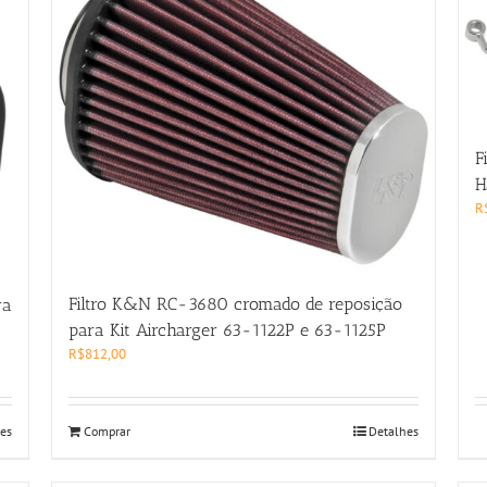
F
H
R
Filtro K&N RC-3680 cromado de reposição
ra
para Kit Aircharger 63-1122P e 63-1125P
R$
812,00
es
Comprar
Detalhes