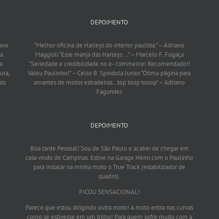
DEPOIMENTO
ava
“Melhor oficina de Harleys do interior paulista.”
– Adriano
da
Maggioli
“Esse manja das Harleys …”
– Marcelo F. Fogaça
a
“Seriedade e credibilidade no e- commerce! Recomendado!!
ura,
Valeu Paulinho!”
– Celso B. Spindola Junior
“Ótima página para
ais
amantes de motos estradeiras…top toop tooop”
– Adriano
Fagundes
DEPOIMENTO
Boa tarde Pessoal! Sou de São Paulo e acabei de chegar em
casa vindo de Campinas. Estive na Garage Henn com o Paulinho
para instalar na minha moto o True Track (estabilizador de
quadro).
FICOU SENSACIONAL!
Parece que estou dirigindo outra moto! A moto entra nas curvas
como se estivesse em um trilho! Para quem sofre muito com a