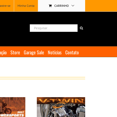
astre-se
Minha Conta
CARRINHO
Buscar
resultados
para:
ação
Store
Garage Sale
Notícias
Contato