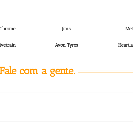
Chrome
Jims
Met
ivetrain
Avon Tyres
Heartl
ale com a gente.