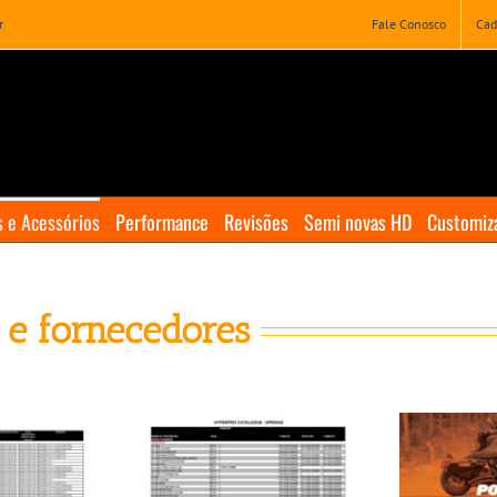
r
Fale Conosco
Cad
 e Acessórios
Performance
Revisões
Semi novas HD
Customiz
 e fornecedores