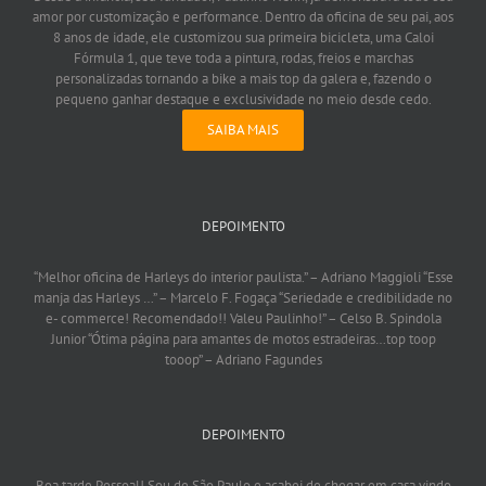
amor por customização e performance. Dentro da oficina de seu pai, aos
8 anos de idade, ele customizou sua primeira bicicleta, uma Caloi
Fórmula 1, que teve toda a pintura, rodas, freios e marchas
personalizadas tornando a bike a mais top da galera e, fazendo o
pequeno ganhar destaque e exclusividade no meio desde cedo.
SAIBA MAIS
DEPOIMENTO
“Melhor oficina de Harleys do interior paulista.”
– Adriano Maggioli
“Esse
manja das Harleys …”
– Marcelo F. Fogaça
“Seriedade e credibilidade no
e- commerce! Recomendado!! Valeu Paulinho!”
– Celso B. Spindola
Junior
“Ótima página para amantes de motos estradeiras…top toop
tooop”
– Adriano Fagundes
DEPOIMENTO
Boa tarde Pessoal! Sou de São Paulo e acabei de chegar em casa vindo