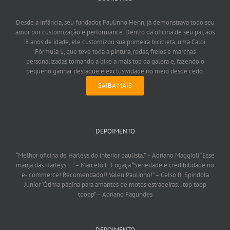
Desde a infância, seu fundador, Paulinho Henn, já demonstrava todo seu
amor por customização e performance. Dentro da oficina de seu pai, aos
8 anos de idade, ele customizou sua primeira bicicleta, uma Caloi
Fórmula 1, que teve toda a pintura, rodas, freios e marchas
personalizadas tornando a bike a mais top da galera e, fazendo o
pequeno ganhar destaque e exclusividade no meio desde cedo.
SAIBA MAIS
DEPOIMENTO
“Melhor oficina de Harleys do interior paulista.”
– Adriano Maggioli
“Esse
manja das Harleys …”
– Marcelo F. Fogaça
“Seriedade e credibilidade no
e- commerce! Recomendado!! Valeu Paulinho!”
– Celso B. Spindola
Junior
“Ótima página para amantes de motos estradeiras…top toop
tooop”
– Adriano Fagundes
DEPOIMENTO