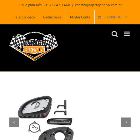
Ir
Lique para nós | (19) 3242-1468
|
contato@garagehenn.com.br
para
o
Fale Conosco
Cadastre-se
Minha Conta
CARRINHO
conteúdo