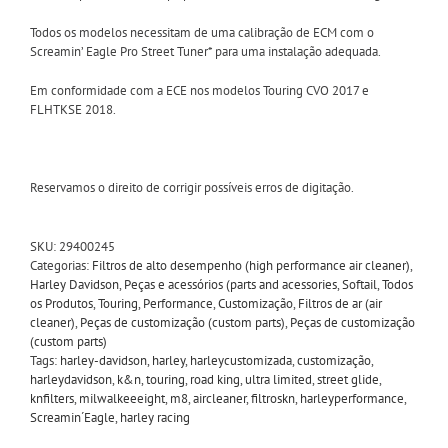
Todos os modelos necessitam de uma calibração de ECM com o
Screamin’ Eagle Pro Street Tuner* para uma instalação adequada.
Em conformidade com a ECE nos modelos Touring CVO 2017 e
FLHTKSE 2018.
Reservamos o direito de corrigir possíveis erros de digitação.
SKU:
29400245
Categorias:
Filtros de alto desempenho (high performance air cleaner)
,
Harley Davidson
,
Peças e acessórios (parts and acessories
,
Softail
,
Todos
os Produtos
,
Touring
,
Performance
,
Customização
,
Filtros de ar (air
cleaner)
,
Peças de customização (custom parts)
,
Peças de customização
(custom parts)
Tags:
harley-davidson
,
harley
,
harleycustomizada
,
customização
,
harleydavidson
,
k&n
,
touring
,
road king
,
ultra limited
,
street glide
,
knfilters
,
milwalkeeeight
,
m8
,
aircleaner
,
filtroskn
,
harleyperformance
,
Screamin´Eagle
,
harley racing