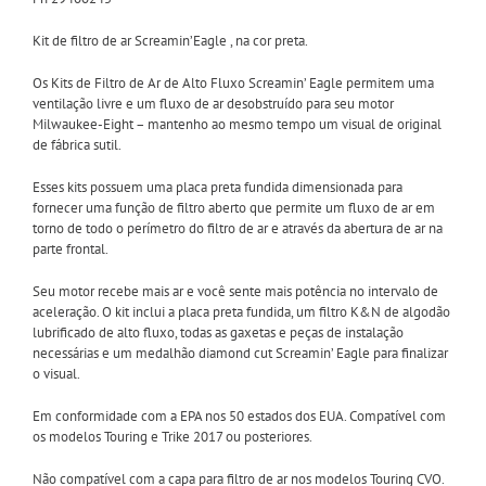
Kit de filtro de ar Screamin’Eagle , na cor preta.
Os Kits de Filtro de Ar de Alto Fluxo Screamin’ Eagle permitem uma
ventilação livre e um fluxo de ar desobstruído para seu motor
Milwaukee-Eight – mantenho ao mesmo tempo um visual de original
de fábrica sutil.
Esses kits possuem uma placa preta fundida dimensionada para
fornecer uma função de filtro aberto que permite um fluxo de ar em
torno de todo o perímetro do filtro de ar e através da abertura de ar na
parte frontal.
Seu motor recebe mais ar e você sente mais potência no intervalo de
aceleração. O kit inclui a placa preta fundida, um filtro K&N de algodão
lubrificado de alto fluxo, todas as gaxetas e peças de instalação
necessárias e um medalhão diamond cut Screamin’ Eagle para finalizar
o visual.
Em conformidade com a EPA nos 50 estados dos EUA. Compatível com
os modelos Touring e Trike 2017 ou posteriores.
Não compatível com a capa para filtro de ar nos modelos Touring CVO.