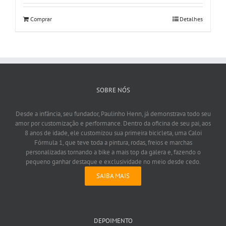
Comprar
Detalhes
SOBRE NÓS
Desde a infância, seu fundador, Paulinho Henn, já demonstrava todo seu
amor por customização e performance. Dentro da oficina de seu pai, aos
8 anos de idade, ele customizou sua primeira bicicleta, uma Caloi
Fórmula 1, que teve toda a pintura, rodas, freios e marchas
personalizadas tornando a bike a mais top da galera e, fazendo o
pequeno ganhar destaque e exclusividade no meio desde cedo.
SAIBA MAIS
DEPOIMENTO