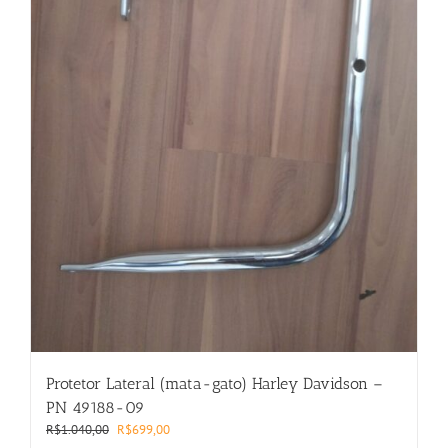
Protetor Lateral (mata-gato) Harley Davidson –
PN 49188-09
Original
Current
R$
1.040,00
R$
699,00
price
price