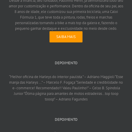
Desde a infância, seu fundador, Paulinho Henn, já demonstrava todo seu
amor por customização e performance. Dentro da oficina de seu pai, aos
8 anos de idade, ele customizou sua primeira bicicleta, uma Caloi
Fórmula 1, que teve toda a pintura, rodas, freios e marchas
personalizadas tornando a bike a mais top da galera e, fazendo o
pequeno ganhar destaque e exclusividade no meio desde cedo.
SAIBA MAIS
DEPOIMENTO
“Melhor oficina de Harleys do interior paulista.”
– Adriano Maggioli
“Esse
manja das Harleys …”
– Marcelo F. Fogaça
“Seriedade e credibilidade no
e- commerce! Recomendado!! Valeu Paulinho!”
– Celso B. Spindola
Junior
“Ótima página para amantes de motos estradeiras…top toop
tooop”
– Adriano Fagundes
DEPOIMENTO